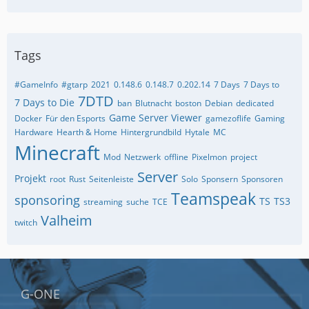
Tags
#GameInfo
#gtarp
2021
0.148.6
0.148.7
0.202.14
7 Days
7 Days to
7DTD
7 Days to Die
ban
Blutnacht
boston
Debian
dedicated
Game Server Viewer
Docker
Für den Esports
gamezoflife
Gaming
Hardware
Hearth & Home
Hintergrundbild
Hytale
MC
Minecraft
Mod
Netzwerk
offline
Pixelmon
project
Server
Projekt
root
Rust
Seitenleiste
Solo
Sponsern
Sponsoren
Teamspeak
sponsoring
TS
TS3
streaming
suche
TCE
Valheim
twitch
G-ONE