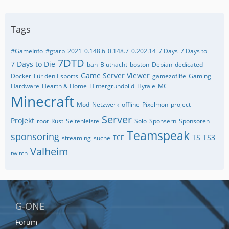
Tags
#GameInfo
#gtarp
2021
0.148.6
0.148.7
0.202.14
7 Days
7 Days to
7DTD
7 Days to Die
ban
Blutnacht
boston
Debian
dedicated
Game Server Viewer
Docker
Für den Esports
gamezoflife
Gaming
Hardware
Hearth & Home
Hintergrundbild
Hytale
MC
Minecraft
Mod
Netzwerk
offline
Pixelmon
project
Server
Projekt
root
Rust
Seitenleiste
Solo
Sponsern
Sponsoren
Teamspeak
sponsoring
TS
TS3
streaming
suche
TCE
Valheim
twitch
G-ONE
Forum