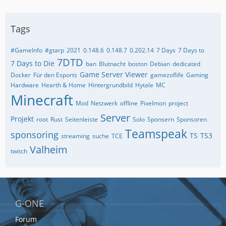
Tags
#GameInfo
#gtarp
2021
0.148.6
0.148.7
0.202.14
7 Days
7 Days to
7DTD
7 Days to Die
ban
Blutnacht
boston
Debian
dedicated
Game Server Viewer
Docker
Für den Esports
gamezoflife
Gaming
Hardware
Hearth & Home
Hintergrundbild
Hytale
MC
Minecraft
Mod
Netzwerk
offline
Pixelmon
project
Server
Projekt
root
Rust
Seitenleiste
Solo
Sponsern
Sponsoren
Teamspeak
sponsoring
TS
TS3
streaming
suche
TCE
Valheim
twitch
G-ONE
Forum