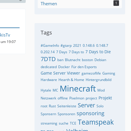
Themen
1
Tags
kisTv
 um 19:07
#GameInfo
#gtarp
2021
0.148.6
0.148.7
7 Days to Die
0.202.14
7 Days
7 Days to
7DTD
ban
Blutnacht
boston
Debian
dedicated
Docker
Für den Esports
Game Server Viewer
gamezoflife
Gaming
Hardware
Hearth & Home
Hintergrundbild
Minecraft
Hytale
MC
Mod
Projekt
Netzwerk
offline
Pixelmon
project
Server
root
Rust
Seitenleiste
Solo
sponsoring
Sponsern
Sponsoren
Teamspeak
streaming
suche
TCE