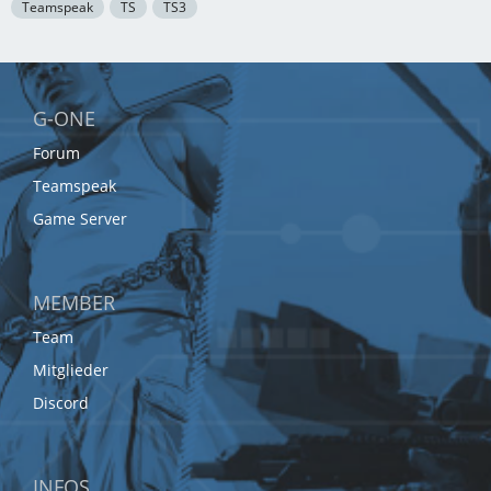
Teamspeak
TS
TS3
G-ONE
Forum
Teamspeak
Game Server
MEMBER
Team
Mitglieder
Discord
INFOS